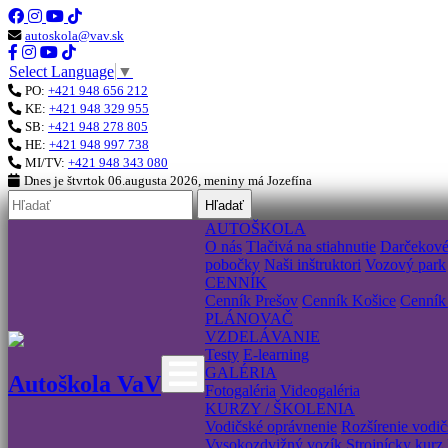
autoskola@vav.sk
Select Language
▼
PO:
+421 948 656 212
KE:
+421 948 329 955
SB:
+421 948 278 805
HE:
+421 948 997 738
MI/TV:
+421 948 343 080
Dnes je
štvrtok 06.augusta 2026
, meniny má
Jozefína
Hľadať
AUTOŠKOLA
O nás
Tlačivá na stiahnutie
Darčekov
pobočky
Naši inštruktori
Vozový park
CENNÍK
Cenník Prešov
Cenník Košice
Cenník
PLÁNOVAČ
VZDELÁVANIE
Testy
E-learning
GALÉRIA
Autoškola VaV
Fotogaléria
Videogaléria
KURZY / ŠKOLENIA
Vodičské oprávnenie
Rozšírenie vodi
Vysokozdvižný vozík
Strojnícky kurz