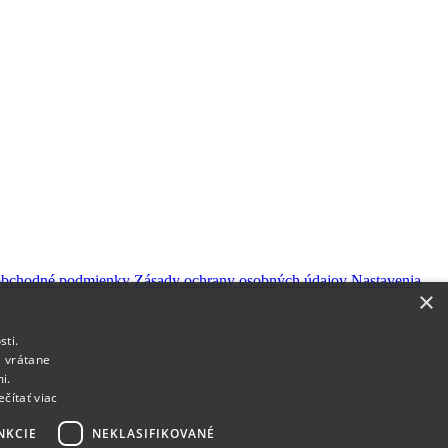
obchodné podmienky
Zásady ochrany osobných údajov
Nastavenia
×
sti.
, vrátane
i.
ečítať viac
NKCIE
NEKLASIFIKOVANÉ