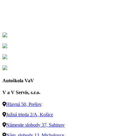
Autoškola VaV
V a V Servis, s.r.o.
Hlavná 50, Prešov
Južná trieda 2/A, Košice
Námestie slobody 37, Sabinov
Nám. slobody 13, Michalovce