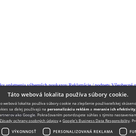
ky uplatnenia výherných poukazov
Reklamácie / podnety
Všeobecné 
Táto webová lokalita používa súbory cookie.
o webová lokalita používa súbory cookie na zlepšenie používateľskej skúseno
okies sa ďalej používajú na
personalizáciu reklám
a
meranie ich efektivity
 pre dôstojný život
artnerov ako Google. Pokračovaním potvrdzujete súhlas s týmito nastaveniam
Zásady ochrany osobných údajov
a
Google’s Business Data Responsibility
.
Pr
VÝKONNOSŤ
PERSONALIZOVANÁ REKLAMA
FU