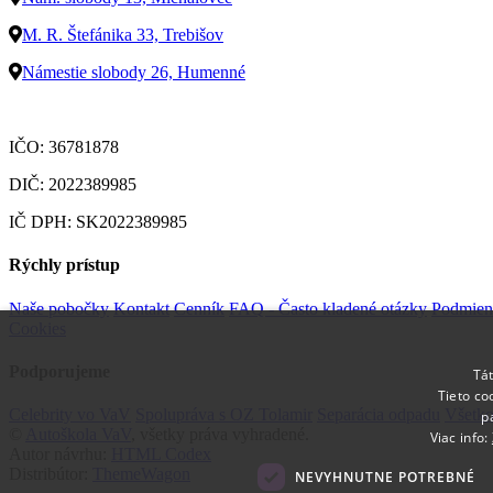
M. R. Štefánika 33, Trebišov
Námestie slobody 26, Humenné
IČO: 36781878
DIČ: 2022389985
IČ DPH: SK2022389985
Rýchly prístup
Naše pobočky
Kontakt
Cenník
FAQ - Často kladené otázky
Podmien
Cookies
Podporujeme
Tát
Tieto co
Celebrity vo VaV
Spolupráva s OZ Tolamir
Separácia odpadu
Všetko
p
©
Autoškola VaV
, všetky práva vyhradené.
Viac info:
Autor návrhu:
HTML Codex
Distribútor:
ThemeWagon
NEVYHNUTNE POTREBNÉ