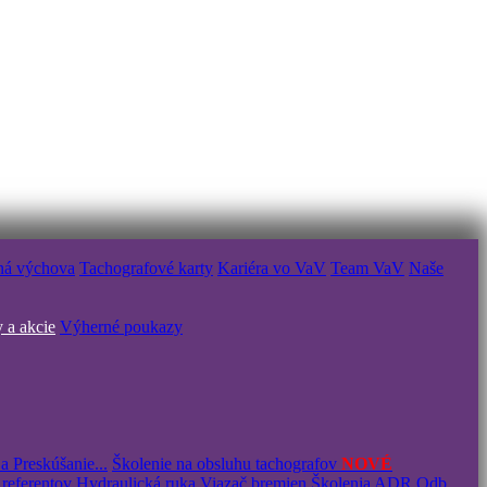
ná výchova
Tachografové karty
Kariéra vo VaV
Team VaV
Naše
 a akcie
Výherné poukazy
a Preskúšanie...
Školenie na obsluhu tachografov
NOVÉ
 referentov
Hydraulická ruka
Viazač bremien
Školenia ADR
Odb.