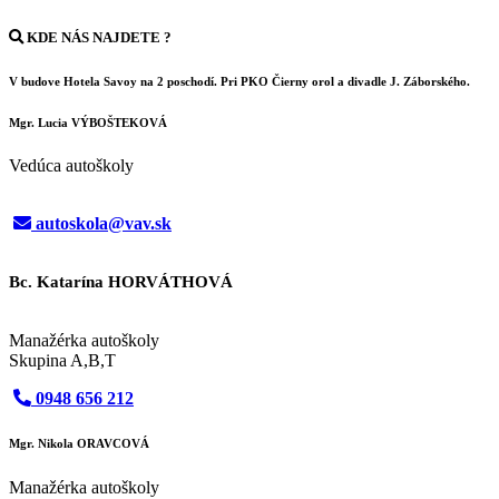
KDE NÁS NAJDETE ?
V budove Hotela Savoy na 2 poschodí. Pri PKO Čierny orol a divadle J. Záborského.
Mgr. Lucia VÝBOŠTEKOVÁ
Vedúca autoškoly
autoskola@vav.sk
Bc. Katarína HORVÁTHOVÁ
Manažérka autoškoly
Skupina A,B,T
0948 656 212
Mgr. Nikola ORAVCOVÁ
Manažérka autoškoly