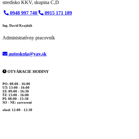
stredisko KKV, skupina C,D
0948 997 740
0915 171 189
Ing. David Krajňák
Administratívny pracovník
autoskola@vav.sk
OTVÁRACIE HODINY
PO:
08:00 - 16:00
UT:
13:00 - 16:00
ST:
09:00 - 16:30
ŠT:
13:00 - 16:00
PI:
08:00 - 15:30
SO - NE:
zatvorené
obed:
12:00 - 12:30