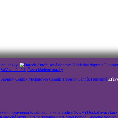
é poukážky
Autobusová doprava
Nákladná doprava
Doprav
VaV v médiách
Často kladené otázky
 Sabinov
Cenník Michalovce
Cenník Trebišov
Cenník Humenné
Zľavy
čského oprávnenia
Kvalifikačná karta vodiča (KKV)
Doškoľovací kurz 
Kondičné jazdy
Kurz parkovania
Kurz prvej pomoci
Školenie vodičov