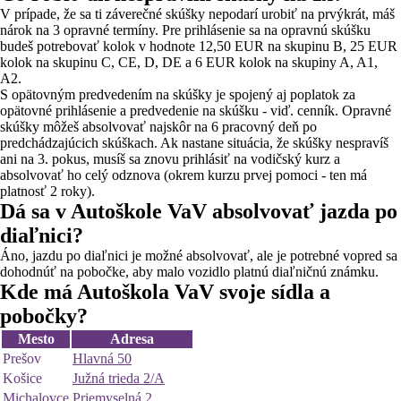
V prípade, že sa ti záverečné skúšky nepodarí urobiť na prvýkrát, máš
nárok na 3 opravné termíny. Pre prihlásenie sa na opravnú skúšku
budeš potrebovať kolok v hodnote 12,50 EUR na skupinu B, 25 EUR
kolok na skupinu C, CE, D, DE a 6 EUR kolok na skupiny A, A1,
A2.
S opätovným predvedením na skúšky je spojený aj poplatok za
opätovné prihlásenie a predvedenie na skúšku - viď. cenník. Opravné
skúšky môžeš absolvovať najskôr na 6 pracovný deň po
predchádzajúcich skúškach. Ak nastane situácia, že skúšky nespravíš
ani na 3. pokus, musíš sa znovu prihlásiť na vodičský kurz a
absolvovať ho celý odznova (okrem kurzu prvej pomoci - ten má
platnosť 2 roky).
Dá sa v Autoškole VaV absolvovať jazda po
diaľnici?
Áno, jazdu po diaľnici je možné absolvovať, ale je potrebné vopred sa
dohodnúť na pobočke, aby malo vozidlo platnú diaľničnú známku.
Kde má Autoškola VaV svoje sídla a
pobočky?
Mesto
Adresa
Prešov
Hlavná 50
Košice
Južná trieda 2/A
Michalovce
Priemyselná 2