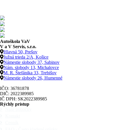
Autoškola VaV
V a V Servis, s.r.o.
Hlavná 50, Prešov
Južná trieda 2/A, Košice
Námestie slobody 37, Sabinov
Nám. slobody 13, Michalovce
M. R. Štefánika 33, Trebišov
Námestie slobody 26, Humenné
IČO: 36781878
DIČ: 2022389985
IČ DPH: SK2022389985
Rýchly prístup
Naše pobočky
Kontakt
Cenník
FAQ - Často kladené otázky