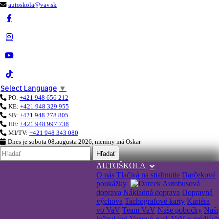
autoskola@vav.sk
Select Language
▼
PO:
+421 948 656 212
KE:
+421 948 329 955
SB:
+421 948 278 805
HE:
+421 948 997 738
MI/TV:
+421 948 343 080
Dnes je
sobota 08.augusta 2026
, meniny má
Oskar
Hľadať
AUTOŠKOLA
O nás
Tlačivá na stiahnutie
Darčekové
poukážky
Autobusová
doprava
Nákladná doprava
Dopravná
výchova
Tachografové karty
Kariéra
vo VaV
Team VaV
Naše pobočky
Naši
inštruktori
Vozový park
VaV v médiách