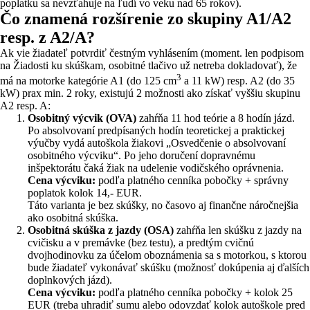
poplatku sa nevzťahuje na ľudí vo veku nad 65 rokov).
Čo znamená rozšírenie zo skupiny A1/A2
resp. z A2/A?
Ak vie žiadateľ potvrdiť čestným vyhlásením (moment. len podpisom
na Žiadosti ku skúškam, osobitné tlačivo už netreba dokladovať), že
3
má na motorke kategórie A1 (do 125 cm
a 11 kW) resp. A2 (do 35
kW) prax min. 2 roky, existujú 2 možnosti ako získať vyššiu skupinu
A2 resp. A:
Osobitný výcvik (OVA)
zahŕňa 11 hod teórie a 8 hodín jázd.
Po absolvovaní predpísaných hodín teoretickej a praktickej
výučby vydá autoškola žiakovi „Osvedčenie o absolvovaní
osobitného výcviku“. Po jeho doručení dopravnému
inšpektorátu čaká žiak na udelenie vodičského oprávnenia.
Cena výcviku:
podľa platného cenníka pobočky + správny
poplatok kolok 14,- EUR.
Táto varianta je bez skúšky, no časovo aj finančne náročnejšia
ako osobitná skúška.
Osobitná skúška z jazdy (OSA)
zahŕňa len skúšku z jazdy na
cvičisku a v premávke (bez testu), a predtým cvičnú
dvojhodinovku za účelom oboznámenia sa s motorkou, s ktorou
bude žiadateľ vykonávať skúšku (možnosť dokúpenia aj ďalších
doplnkových jázd).
Cena výcviku:
podľa platného cenníka pobočky + kolok 25
EUR (treba uhradiť sumu alebo odovzdať kolok autoškole pred