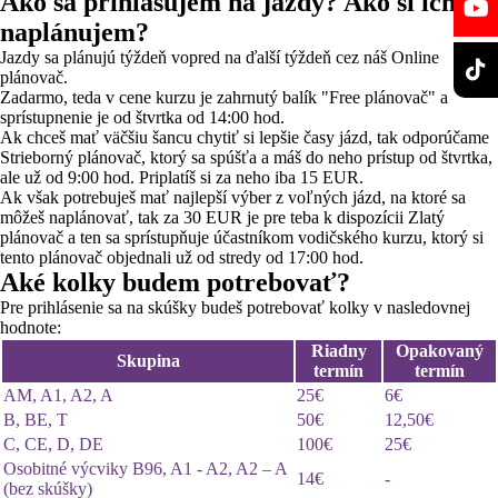
Ako sa prihlasujem na jazdy? Ako si ich
naplánujem?
Jazdy sa plánujú týždeň vopred na ďalší týždeň cez náš Online
plánovač.
Zadarmo, teda v cene kurzu je zahrnutý balík "Free plánovač" a
sprístupnenie je od štvrtka od 14:00 hod.
Ak chceš mať väčšiu šancu chytiť si lepšie časy jázd, tak odporúčame
Strieborný plánovač, ktorý sa spúšťa a máš do neho prístup od štvrtka,
ale už od 9:00 hod. Priplatíš si za neho iba 15 EUR.
Ak však potrebuješ mať najlepší výber z voľných jázd, na ktoré sa
môžeš naplánovať, tak za 30 EUR je pre teba k dispozícii Zlatý
plánovač a ten sa sprístupňuje účastníkom vodičského kurzu, ktorý si
tento plánovač objednali už od stredy od 17:00 hod.
Aké kolky budem potrebovať?
Pre prihlásenie sa na skúšky budeš potrebovať kolky v nasledovnej
hodnote:
Riadny
Opakovaný
Skupina
termín
termín
AM, A1, A2, A
25€
6€
B, BE, T
50€
12,50€
C, CE, D, DE
100€
25€
Osobitné výcviky B96, A1 - A2, A2 – A
14€
-
(bez skúšky)