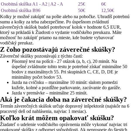
Osobitná skúška A1 - A2 | A2 - A
25€
6€
Osobitná skúška B96
50€
12,50€
Kolky je možné zakúpiť na pošte alebo na pobočke. Uhradíš potrebnú
sumu a kolky za teba zabezpečíme. Po úspešnom zvládnutí
záverečných skúšok budeš potrebovať kolok v hodnote 6,5 EUR,
ktorý sa prikladá k Žiadosti o vydanie vodičského preukazu. Máte
možnosť ho zakúpiť priamo na mieste, kde budete vybavovať
vodičský preukaz.
Z čoho pozostávajú záverečné skúšky?
Záverečné skúšky pozostávajú z týchto častí:
Písomný test na polícii - 27 otázok (a, b, c), 20 minút. Na
úspešné zvládnutie tohto testu je potrebné získať minimálne 50
bodov z maximálnych 55. Pri skupinách C, CE, D, DE je
minimálny počet bodov 53.
Jazda na cvičisku – maximálne 10 minút: slalom pomedzi
kužele, kolmé a pozdĺžne parkovanie, zacúvanie do garáže.
Jazda v premávke – minimálne 25 minút.
Aká je čakacia doba na záverečné skúšky?
Termín záverečných skúšok určuje dopravný inšpektorát (najskôr na 6
pracovný deň od nahlásenia, najviac 1 mesiac).
Koľko krát môžem opakovať skúšku?
Žiadateľ o udelenie vodičského oprávnenia môže vykonať najviac tri
opakované skúšky z odbornej spôsobilosti. Ak neprospeje do šiestich