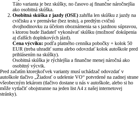
Táto varianta je bez skúšky, no časovo aj finančne náročnejšia
ako osobitná skúška.
Osobitná skúška z jazdy (OSE)
zahŕňa len skúšku z jazdy na
cvičisku a v premávke (bez testu), a predtým cvičnú
dvojhodinovku za účelom oboznámenia sa s jazdnou súpravou,
s ktorou bude žiadateľ vykonávať skúšku (možnosť dokúpenia
aj ďalších doplnkových jázd).
Cena výcviku:
podľa platného cenníka pobočky + kolok 50
EUR (treba uhradiť sumu alebo odovzdať kolok autoškole pred
prihlásením na skúšky).
Osobitná skúška je rýchlejšia a finančne menej náročná ako
osobitný výcvik.
Pred začatím ktorejkoľvek varianty musí uchádzač odovzdať v
autoškole tlačivo „Žiadosť o udelenie VO“ potvrdené na zadnej strane
všeobecným lekárom (tlačivo dostane u nás v autoškole, alebo si ho
môže vytlačiť obojstranne na jeden list A4 z našej internetovej
stránky).