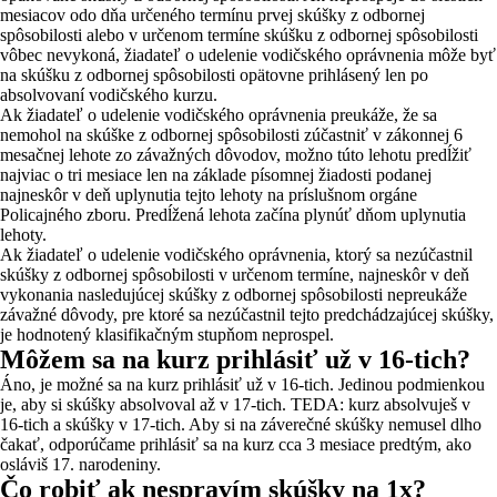
mesiacov odo dňa určeného termínu prvej skúšky z odbornej
spôsobilosti alebo v určenom termíne skúšku z odbornej spôsobilosti
vôbec nevykoná, žiadateľ o udelenie vodičského oprávnenia môže byť
na skúšku z odbornej spôsobilosti opätovne prihlásený len po
absolvovaní vodičského kurzu.
Ak žiadateľ o udelenie vodičského oprávnenia preukáže, že sa
nemohol na skúške z odbornej spôsobilosti zúčastniť v zákonnej 6
mesačnej lehote zo závažných dôvodov, možno túto lehotu predĺžiť
najviac o tri mesiace len na základe písomnej žiadosti podanej
najneskôr v deň uplynutia tejto lehoty na príslušnom orgáne
Policajného zboru. Predĺžená lehota začína plynúť dňom uplynutia
lehoty.
Ak žiadateľ o udelenie vodičského oprávnenia, ktorý sa nezúčastnil
skúšky z odbornej spôsobilosti v určenom termíne, najneskôr v deň
vykonania nasledujúcej skúšky z odbornej spôsobilosti nepreukáže
závažné dôvody, pre ktoré sa nezúčastnil tejto predchádzajúcej skúšky,
je hodnotený klasifikačným stupňom neprospel.
Môžem sa na kurz prihlásiť už v 16-tich?
Áno, je možné sa na kurz prihlásiť už v 16-tich. Jedinou podmienkou
je, aby si skúšky absolvoval až v 17-tich. TEDA: kurz absolvuješ v
16-tich a skúšky v 17-tich. Aby si na záverečné skúšky nemusel dlho
čakať, odporúčame prihlásiť sa na kurz cca 3 mesiace predtým, ako
osláviš 17. narodeniny.
Čo robiť ak nespravím skúšky na 1x?