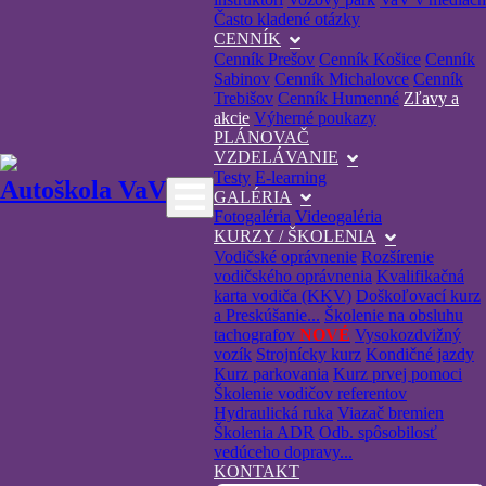
Často kladené otázky
CENNÍK
Cenník Prešov
Cenník Košice
Cenník
Sabinov
Cenník Michalovce
Cenník
Trebišov
Cenník Humenné
Zľavy a
akcie
Výherné poukazy
PLÁNOVAČ
VZDELÁVANIE
Testy
E-learning
Autoškola VaV
GALÉRIA
Fotogaléria
Videogaléria
KURZY / ŠKOLENIA
Vodičské oprávnenie
Rozšírenie
vodičského oprávnenia
Kvalifikačná
karta vodiča (KKV)
Doškoľovací kurz
a Preskúšanie...
Školenie na obsluhu
tachografov
NOVÉ
Vysokozdvižný
vozík
Strojnícky kurz
Kondičné jazdy
Kurz parkovania
Kurz prvej pomoci
Školenie vodičov referentov
Hydraulická ruka
Viazač bremien
Školenia ADR
Odb. spôsobilosť
vedúceho dopravy...
KONTAKT