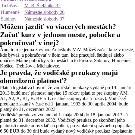
Trebišov
M. R. Štefánika 32
Humenné
Námestie slobody 26
Sabinov
Námestie slobody 37
Môžem jazdiť vo viacerých mestách?
Začať kurz v jednom meste, pobočke a
pokračovať v inej?
Áno, toto je jedna z výhod Autoškoly VaV. Môžeš začať kurz v meste,
kde bývaš, a pokračovať v ňom tam, kde pracuješ, študuješ alebo
opačne. Máme pobočky v 6 mestách a to Prešov, Sabinov, Humenné,
Košice, Trebišov a Michalovce.
Je pravda, že vodičské preukazy majú
obmedzenú platnosť?
Platná legislatíva hovorí, že vodičské preukazy vydané po 19. januári
2013 budú mať platnosť najviac 15 rokov (platí to pre skupiny AM,
A1, A2, A, B1, B, BE a T; ostatné skupiny iba 5 rokov). Vodičský
preukaz získaný v čase od 1. januára 1993 do 30. apríla 2004, bude
platný do 31. decembra 2023.
Vodičské preukazy vydané od 1. mája 2004 do 18. januára 2013 sú
platné do 31. decembra 2032. Vodičský preukaz po skončení jeho
platnosti musíte odovzdať na polícii, po zaplatení správneho poplatku
6,50 EUR do 30 dní bude vydaný nový vodičský preukaz (zaplatenie