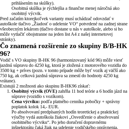
prihlásením na skúšky).
Osobitná skúška je rýchlejšia a finančne menej náročná ako
osobitný výcvik.
Pred začatím ktorejkoľvek varianty musí uchádzač odovzdať v
autoškole tlačivo „Žiadosť o udelenie VO“ potvrdené na zadnej strane
všeobecným lekárom (tlačivo dostane u nás v autoškole, alebo si ho
môže vytlačiť obojstranne na jeden list A4 z našej internetovej
stránky).
Čo znamená rozšírenie zo skupiny B/B-HK
96?
Vodič s VO skupiny B-HK 96 (harmonizovaný kód 96) môže viesť
jazdnú súpravu do 4250 kg, ktorá je zložená z motorového vozidla do
3500 kg + príves (pozn. v tomto prípade môže byť vozík aj väčší ako
750 kg, ak celková jazdná súprava sa zmestí do hodnoty 4250 kg
vrátane).
Existujú 2 možnosti ako skupinu B-HK96 získať:
Osobitný výcvik (OVE)
zahŕňa 11 hod teórie a 6 hodín jázd na
súprave (vozidlo s vozíkom).
Cena výcviku:
podľa platného cenníka pobočky + správny
poplatok kolok 14,- EUR.
Po absolvovaní predpísaných hodín teoretickej a praktickej
výučby vydá autoškola žiakovi „Osvedčenie o absolvovaní
osobitného výcviku“. Po jeho doručení dopravnému
inšpektorátu čaká žiak na udelenie vodičského oprávnenia.