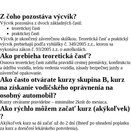
Z čoho pozostáva výcvik?
Výcvik pozostáva z dvoch základných častí:
teoretickej časti
praktickej časti
Výcvik je ukončený záverečnou skúškou. Teoretická časť a praktický
výcvik prebiehajú podľa vyhlášky č. 349/2005 z.z., ktorou sa
vykonáva zákon č. 93/2005 z.z. o autoškolách.
Ako prebieha teoretická časť?
Osnova teoretickej časti zahŕňa pravidlá cestnej premávky, konštrukciu
a údržbu vozidla, teóriu vedenia vozidla, zásady bezpečnej jazdy a
záverečné opakovanie.
Ako často otvárate kurzy skupina B, kurz
na získanie vodičského oprávnenia na
osobný automobil?
Kurzy otvárame pravidelne – minimálne 2krát do mesiaca.
Ako rýchlo môžem začať kurz (akýkoľvek)
?
Akýkoľvek kurz sa dá začať už do 2 dní (Ihneď po uhradení poplatku
za kurz a doručení lekárskeho potvrdenia).