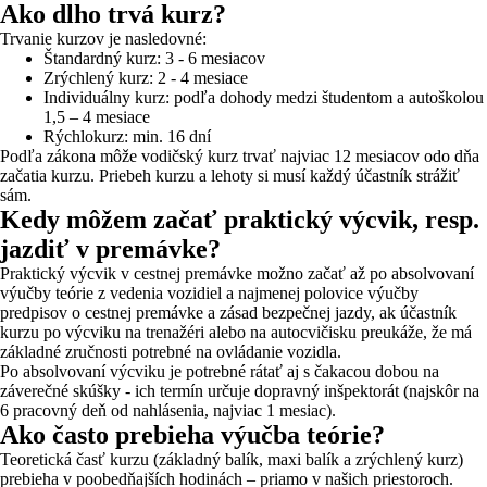
Ako dlho trvá kurz?
Trvanie kurzov je nasledovné:
Štandardný kurz: 3 - 6 mesiacov
Zrýchlený kurz: 2 - 4 mesiace
Individuálny kurz: podľa dohody medzi študentom a autoškolou
1,5 – 4 mesiace
Rýchlokurz: min. 16 dní
Podľa zákona môže vodičský kurz trvať najviac 12 mesiacov odo dňa
začatia kurzu. Priebeh kurzu a lehoty si musí každý účastník strážiť
sám.
Kedy môžem začať praktický výcvik, resp.
jazdiť v premávke?
Praktický výcvik v cestnej premávke možno začať až po absolvovaní
výučby teórie z vedenia vozidiel a najmenej polovice výučby
predpisov o cestnej premávke a zásad bezpečnej jazdy, ak účastník
kurzu po výcviku na trenažéri alebo na autocvičisku preukáže, že má
základné zručnosti potrebné na ovládanie vozidla.
Po absolvovaní výcviku je potrebné rátať aj s čakacou dobou na
záverečné skúšky - ich termín určuje dopravný inšpektorát (najskôr na
6 pracovný deň od nahlásenia, najviac 1 mesiac).
Ako často prebieha výučba teórie?
Teoretická časť kurzu (základný balík, maxi balík a zrýchlený kurz)
prebieha v poobedňajších hodinách – priamo v našich priestoroch.