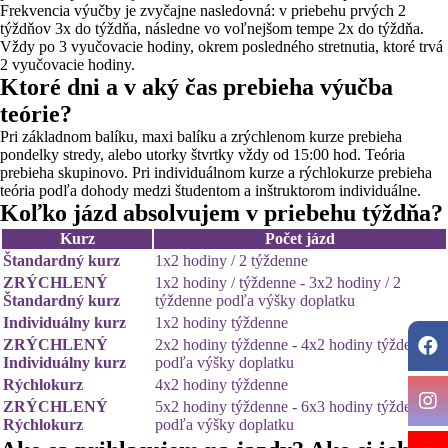
Frekvencia výučby je zvyčajne nasledovná: v priebehu prvých 2
týždňov 3x do týždňa, následne vo voľnejšom tempe 2x do týždňa.
Vždy po 3 vyučovacie hodiny, okrem posledného stretnutia, ktoré trvá
2 vyučovacie hodiny.
Ktoré dni a v aký čas prebieha výučba
teórie?
Pri základnom balíku, maxi balíku a zrýchlenom kurze prebieha
pondelky stredy, alebo utorky štvrtky vždy od 15:00 hod. Teória
prebieha skupinovo. Pri individuálnom kurze a rýchlokurze prebieha
teória podľa dohody medzi študentom a inštruktorom individuálne.
Koľko jázd absolvujem v priebehu týždňa?
Kurz
Počet jázd
Štandardný kurz
1x2 hodiny / 2 týždenne
ZRÝCHLENÝ
1x2 hodiny / týždenne - 3x2 hodiny / 2
Štandardný kurz
týždenne podľa výšky doplatku
Individuálny kurz
1x2 hodiny týždenne
ZRÝCHLENÝ
2x2 hodiny týždenne - 4x2 hodiny týždenne
Individuálny kurz
podľa výšky doplatku
Rýchlokurz
4x2 hodiny týždenne
ZRÝCHLENÝ
5x2 hodiny týždenne - 6x3 hodiny týždenne
Rýchlokurz
podľa výšky doplatku