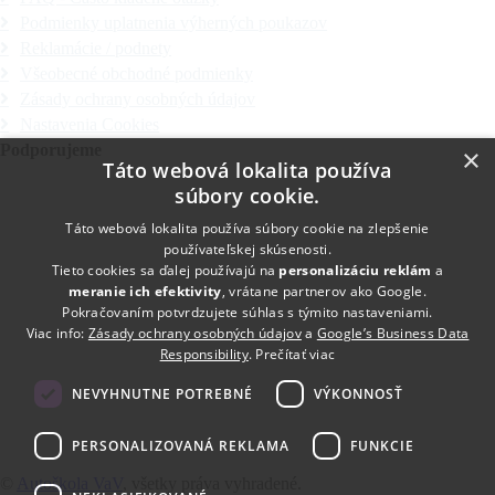
Podmienky uplatnenia výherných poukazov
Reklamácie / podnety
Všeobecné obchodné podmienky
Zásady ochrany osobných údajov
Nastavenia Cookies
Podporujeme
×
Táto webová lokalita používa
Celebrity vo VaV
súbory cookie.
Spolupráva s OZ Tolamir
Separácia odpadu
Táto webová lokalita používa súbory cookie na zlepšenie
Všetko pre dôstojný život
používateľskej skúsenosti.
Tieto cookies sa ďalej používajú na
personalizáciu reklám
a
meranie ich efektivity
, vrátane partnerov ako Google.
Pokračovaním potvrdzujete súhlas s týmito nastaveniami.
Viac info:
Zásady ochrany osobných údajov
a
Google’s Business Data
Responsibility
.
Prečítať viac
NEVYHNUTNE POTREBNÉ
VÝKONNOSŤ
PERSONALIZOVANÁ REKLAMA
FUNKCIE
©
Autoškola VaV
, všetky práva vyhradené.