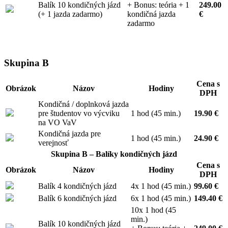
Balík 10 kondičných jázd
+ Bonus: teória + 1
249.00
(+ 1 jazda zadarmo)
kondičná jazda
€
zadarmo
Skupina B
Cena s
Obrázok
Názov
Hodiny
DPH
Kondičná / doplnková jazda
pre študentov vo výcviku
1 hod (45 min.)
19.90 €
na VO VaV
Kondičná jazda pre
1 hod (45 min.)
24.90 €
verejnosť
Skupina B – Balíky kondičných jázd
Cena s
Obrázok
Názov
Hodiny
DPH
Balík 4 kondičných jázd
4x 1 hod (45 min.)
99.60 €
Balík 6 kondičných jázd
6x 1 hod (45 min.)
149.40 €
10x 1 hod (45
min.)
Balík 10 kondičných jázd