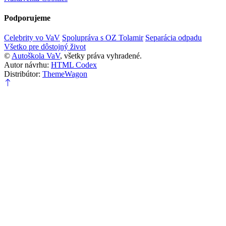
Podporujeme
Celebrity vo VaV
Spolupráva s OZ Tolamir
Separácia odpadu
Všetko pre dôstojný život
©
Autoškola VaV
, všetky práva vyhradené.
Autor návrhu:
HTML Codex
Distribútor:
ThemeWagon