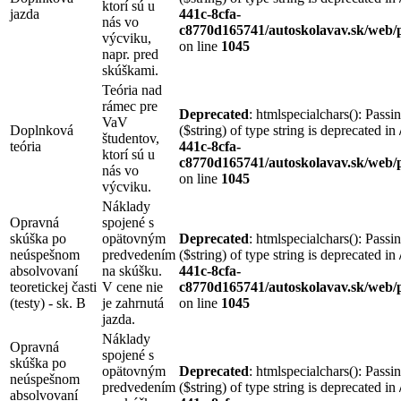
ktorí sú u
jazda
441c-8cfa-
nás vo
c8770d165741/autoskolavav.sk/web/p
výcviku,
on line
1045
napr. pred
skúškami.
Teória nad
rámec pre
Deprecated
: htmlspecialchars(): Passi
VaV
Doplnková
($string) of type string is deprecated in
študentov,
teória
441c-8cfa-
ktorí sú u
c8770d165741/autoskolavav.sk/web/p
nás vo
on line
1045
výcviku.
Náklady
Opravná
spojené s
skúška po
opätovným
Deprecated
: htmlspecialchars(): Passi
neúspešnom
predvedením
($string) of type string is deprecated in
absolvovaní
na skúšku.
441c-8cfa-
teoretickej časti
V cene nie
c8770d165741/autoskolavav.sk/web/p
(testy) - sk. B
je zahrnutá
on line
1045
jazda.
Náklady
Opravná
spojené s
skúška po
opätovným
Deprecated
: htmlspecialchars(): Passi
neúspešnom
predvedením
($string) of type string is deprecated in
absolvovaní