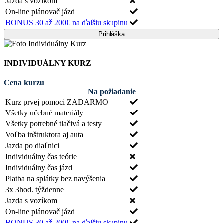
Jazda s vozíkom
On-line plánovač jázd
BONUS 30 až 200€ na ďalšiu skupinu
Prihláška
INDIVIDUÁLNY KURZ
Cena kurzu
Na požiadanie
Kurz prvej pomoci ZADARMO
Všetky učebné materiály
Všetky potrebné tlačivá a testy
Voľba inštruktora aj auta
Jazda po diaľnici
Individuálny čas teórie
Individuálny čas jázd
Platba na splátky bez navýšenia
3x 3hod. týždenne
Jazda s vozíkom
On-line plánovač jázd
BONUS 30 až 200€ na ďalšiu skupinu