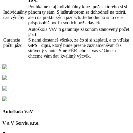
10 €
.
Ponúkame ti aj individuálny kurz, počas ktorého si si
Individuálny
pánom ty sám. S inštruktorom sa dohodneš na teórii,
čas výučby
ale i na praktických jazdách. Jednoducho si to celé
prispôsobíš podľa svojich požiadaviek.
Autoškola VaV ti garantuje zákonom stanovený počet
jázd.
Garancia
S nami dostaneš všetko, za čo si si zaplatil, a to vďaka
počtu jázd
GPS - čipu
, ktorý bude presne zaznamenávať čas
strávený v aute. Sme FÉR lebo si vás vážime a
chceme vám dať kvalitný výcvik.
Autoškola VaV
V a V Servis, s.r.o.