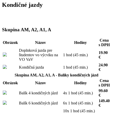
Kondičné jazdy
Skupina AM, A2, A1, A
Cena
Obrázok
Názov
Hodiny
s DPH
Doplnková jazda pre
19.90
študentov vo výcviku na
1 hod (45 min.)
€
VO VaV
24.90
Kondičná jazda
1 hod (45 min.)
€
Skupina AM, A2, A1, A - Balíky kondičných jázd
Cena
Obrázok
Názov
Hodiny
s DPH
99.60
Balík 4 kondičných jázd
4x 1 hod (45 min.)
€
149.40
Balík 6 kondičných jázd
6x 1 hod (45 min.)
€
10x 1 hod (45 min.)