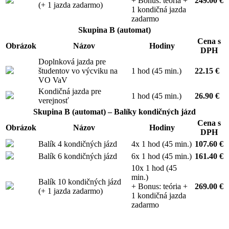
+ Bonus: teória +
249.00 €
(+ 1 jazda zadarmo)
1 kondičná jazda
zadarmo
Skupina B (automat)
Cena s
Obrázok
Názov
Hodiny
DPH
Doplnková jazda pre
študentov vo výcviku na
1 hod (45 min.)
22.15 €
VO VaV
Kondičná jazda pre
1 hod (45 min.)
26.90 €
verejnosť
Skupina B (automat) – Balíky kondičných jázd
Cena s
Obrázok
Názov
Hodiny
DPH
Balík 4 kondičných jázd
4x 1 hod (45 min.)
107.60 €
Balík 6 kondičných jázd
6x 1 hod (45 min.)
161.40 €
10x 1 hod (45
min.)
Balík 10 kondičných jázd
+ Bonus: teória +
269.00 €
(+ 1 jazda zadarmo)
1 kondičná jazda
zadarmo