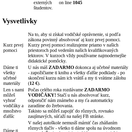
externých
on line
1045
študentov.
Vysvetlivky
Na to, aby si získal vodičské oprávnenie, si podľa
zákona povinný absolvovať aj kurz prvej pomoci.
Kurz prvej
Kurzy prvej pomoci realizujeme priamo v našich
pomoci
priestoroch pod vedením našich kvalifikovaných
lektorov. V kurzoch vždy používame najmodernejšie
didaktické pomôcky.
Dáme ti
U nás máš
ZADARMO
dokonca aj učebné materiály
všetky
- zapožičiame ti knihu a všetky ďalšie podklady - po
učebné
skončení kurzu nám ich vrátiš a my ti vrátime zálohu
materiály
(
12 €
).
Len s nami
Počas celého roka rozdávame
ZADARMO
môžeš
VODIČÁKY!
Stačí u nás absolvovať kurz,
vyhrať
odporučiť nám známeho a my ťa automaticky
vodičáky a
zaradíme do žrebovania.
množstvo
Takisto sa môžeš zapojiť do rôznych, rovnako
ďalšíc
zaujímavých, súťaží na našej FB stránke.
V našej autoškole nemusíš márniť čas zháňaním
rôznych tlačív - všetko ti dáme spolu na úvodnom
Dáme ti