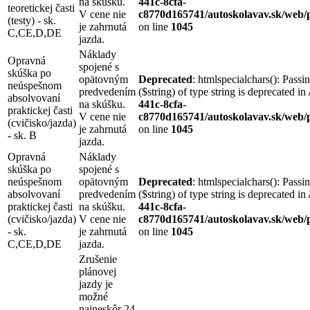
na skúšku.
441c-8cfa-
teoretickej časti
V cene nie
c8770d165741/autoskolavav.sk/web/p
(testy) - sk.
je zahrnutá
on line
1045
C,CE,D,DE
jazda.
Náklady
Opravná
spojené s
skúška po
opätovným
Deprecated
: htmlspecialchars(): Passi
neúspešnom
predvedením
($string) of type string is deprecated in
absolvovaní
na skúšku.
441c-8cfa-
praktickej časti
V cene nie
c8770d165741/autoskolavav.sk/web/p
(cvičisko/jazda)
je zahrnutá
on line
1045
- sk. B
jazda.
Opravná
Náklady
skúška po
spojené s
neúspešnom
opätovným
Deprecated
: htmlspecialchars(): Passi
absolvovaní
predvedením
($string) of type string is deprecated in
praktickej časti
na skúšku.
441c-8cfa-
(cvičisko/jazda)
V cene nie
c8770d165741/autoskolavav.sk/web/p
- sk.
je zahrnutá
on line
1045
C,CE,D,DE
jazda.
Zrušenie
plánovej
jazdy je
možné
najneskôr 24