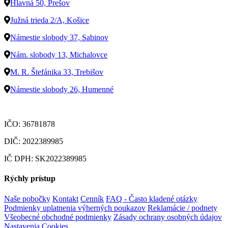
Hlavná 50, Prešov
Južná trieda 2/A, Košice
Námestie slobody 37, Sabinov
Nám. slobody 13, Michalovce
M. R. Štefánika 33, Trebišov
Námestie slobody 26, Humenné
IČO: 36781878
DIČ: 2022389985
IČ DPH: SK2022389985
Rýchly prístup
Naše pobočky
Kontakt
Cenník
FAQ - Často kladené otázky
Podmienky uplatnenia výherných poukazov
Reklamácie / podnety
Všeobecné obchodné podmienky
Zásady ochrany osobných údajov
Nastavenia Cookies