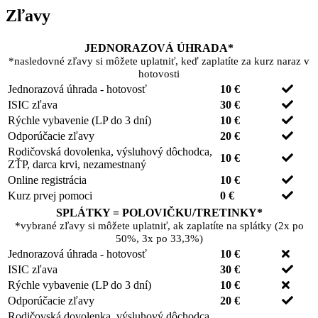
Zľavy
JEDNORAZOVÁ ÚHRADA
*
*nasledovné zľavy si môžete uplatniť, keď zaplatíte za kurz naraz v
hotovosti
Jednorazová úhrada - hotovosť
10 €
ISIC zľava
30 €
Rýchle vybavenie (LP do 3 dní)
10 €
Odporúčacie zľavy
20 €
Rodičovská dovolenka, výsluhový dôchodca,
10 €
ZŤP, darca krvi, nezamestnaný
Online registrácia
10 €
Kurz prvej pomoci
0 €
SPLÁTKY = POLOVIČKU/TRETINKY
*
*vybrané zľavy si môžete uplatniť, ak zaplatíte na splátky (2x po
50%, 3x po 33,3%)
Jednorazová úhrada - hotovosť
10 €
ISIC zľava
30 €
Rýchle vybavenie (LP do 3 dní)
10 €
Odporúčacie zľavy
20 €
Rodičovská dovolenka, výsluhový dôchodca,