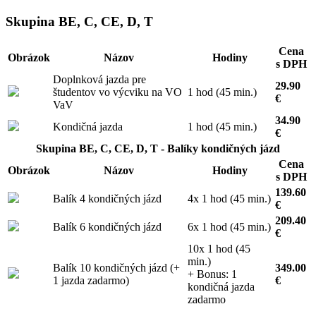
Skupina BE, C, CE, D, T
Cena
Obrázok
Názov
Hodiny
s DPH
Doplnková jazda pre
29.90
študentov vo výcviku na VO
1 hod (45 min.)
€
VaV
34.90
Kondičná jazda
1 hod (45 min.)
€
Skupina BE, C, CE, D, T - Balíky kondičných jázd
Cena
Obrázok
Názov
Hodiny
s DPH
139.60
Balík 4 kondičných jázd
4x 1 hod (45 min.)
€
209.40
Balík 6 kondičných jázd
6x 1 hod (45 min.)
€
10x 1 hod (45
min.)
Balík 10 kondičných jázd (+
349.00
+ Bonus: 1
1 jazda zadarmo)
€
kondičná jazda
zadarmo