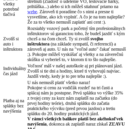
stretnutí (Žiadosť o udelenie VO, testovacie hárky,
všetky
prihláška...) alebo si ich môžeš stiahnuť priamo na
potrebné
webe
. Zároveň ti poradíme čo s nimi a presne ti
tlačivá
vysvetlíme, ako ich vyplniť. A čo je na tom najlepšie?
Že za to všetko nemusíš zaplatiť ani cent :).
Rozsiahly vozový park a početný tím profesionálnych
inštruktorov sú garanciou toho, že budeš jazdiť s kým
Zvolíš si
chceš a na čom chceš. Ty si zvolíš
svojho
auto i
inštruktora
(na základe sympatií, či referencií) a
inštruktora
zároveň aj auto. U nás na "voľné auto" čakať nemusíš
;). Pokojne môžeš vyskúšať aj všetky a na záverečnú
skúšku si vyberieš to, v ktorom ti to šlo najlepšie.
Voľnosť máš v našej autoškole aj pri plánovaní jázd.
Individuálny
Zvolíš si tie dni a hodiny, ktoré ti vyhovujú najviac.
čas jázd
Jazdíš vtedy, kedy je to pre teba najlepšie :).
U nás nemusíš platiť všetko naraz!
Pokojne si cenu za vodičák rozdeľ na tri časti a
splácaj nám ju postupne. Prvú splátku vo výške 35%
z tvojej ceny za kurz nám zaplatíš na začiatku (do
Platba aj na
prvej hodiny teórie), druhú splátku do začatia
splátky bez
praktického výcviku (pred prvou jazdou) a tretiu
navýšenia
splátku do 20. hodiny praktických jázd.
V rámci všetkých balíkov platíš bez akéhokoľvek
navýšenia
, dokonca ak zaplatíš naraz získaš
ZĽAVU