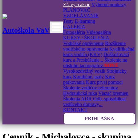
Zľavy a akcie
Výherné poukazy
PLÁNOVAČ
VZDELÁVANIE
Testy
E-learning
GALÉRIA
Autoškola VaV
Fotogaléria
Videogaléria
KURZY / ŠKOLENIA
Vodičské oprávnenie
Rozšírenie
vodičského oprávnenia
Kvalifikačná
karta vodiča (KKV)
Doškoľovací
kurz a Preskúšanie...
Školenie na
obsluhu tachografov
NOVÉ
Vysokozdvižný vozík
Strojnícky
kurz
Kondičné jazdy
Kurz
parkovania
Kurz prvej pomoci
Školenie vodičov referentov
Hydraulická ruka
Viazač bremien
Školenia ADR
Odb. spôsobilosť
vedúceho dopravy...
KONTAKT
PRIHLÁŠKA
Cenník - Michalovce - skupina