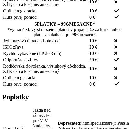
10 €
ZŤP, darca krvi, nezamestnaný
Online registrácia
10 €
Kurz prvej pomoci
0 €
SPLÁTKY = 99€/MESAČNE
*
*vybrané zľavy si môžete uplatniť v prípade, že za kurz budete
platiť v splátkach po 99€ mesačne
Jednorazová úhrada - hotovosť
10 €
ISIC zľava
30 €
Rýchle vybavenie (LP do 3 dní)
10 €
Odporúčacie zľavy
20 €
Rodičovská dovolenka, výsluhový dôchodca,
10 €
ZŤP, darca krvi, nezamestnaný
Online registrácia
10 €
Kurz prvej pomoci
0 €
Poplatky
Jazda nad
rámec, len
pre VaV
Deprecated
: htmlspecialchars(): Passi
študentov,
Doplnková
($string) of type string is deprecated in