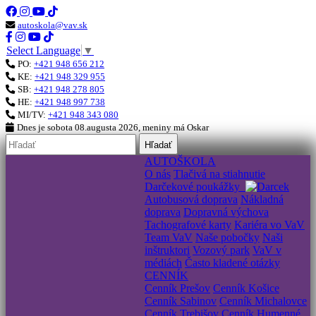
autoskola@vav.sk
Select Language
▼
PO:
+421 948 656 212
KE:
+421 948 329 955
SB:
+421 948 278 805
HE:
+421 948 997 738
MI/TV:
+421 948 343 080
Dnes je
sobota 08.augusta 2026
, meniny má
Oskar
Hľadať
AUTOŠKOLA
O nás
Tlačivá na stiahnutie
Darčekové poukážky
Autobusová doprava
Nákladná
doprava
Dopravná výchova
Tachografové karty
Kariéra vo VaV
Team VaV
Naše pobočky
Naši
inštruktori
Vozový park
VaV v
médiách
Často kladené otázky
CENNÍK
Cenník Prešov
Cenník Košice
Cenník Sabinov
Cenník Michalovce
Cenník Trebišov
Cenník Humenné