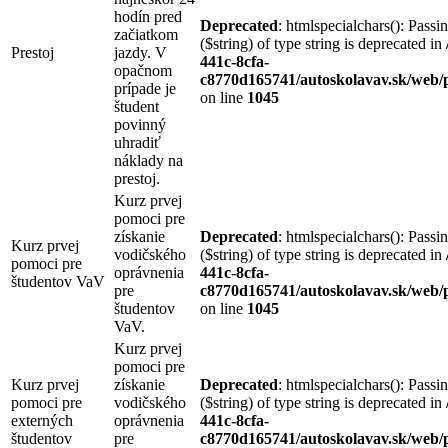
hodín pred
Deprecated
: htmlspecialchars(): Passi
začiatkom
($string) of type string is deprecated in
Prestoj
jazdy. V
441c-8cfa-
opačnom
c8770d165741/autoskolavav.sk/web/p
prípade je
on line
1045
študent
povinný
uhradiť
náklady na
prestoj.
Kurz prvej
pomoci pre
získanie
Deprecated
: htmlspecialchars(): Passi
Kurz prvej
vodičského
($string) of type string is deprecated in
pomoci pre
oprávnenia
441c-8cfa-
študentov VaV
pre
c8770d165741/autoskolavav.sk/web/p
študentov
on line
1045
VaV.
Kurz prvej
pomoci pre
Kurz prvej
získanie
Deprecated
: htmlspecialchars(): Passi
pomoci pre
vodičského
($string) of type string is deprecated in
externých
oprávnenia
441c-8cfa-
študentov
pre
c8770d165741/autoskolavav.sk/web/p