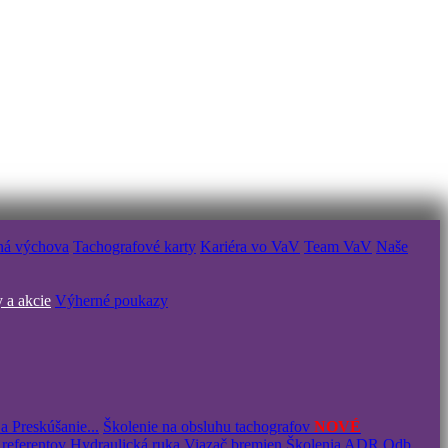
ná výchova
Tachografové karty
Kariéra vo VaV
Team VaV
Naše
 a akcie
Výherné poukazy
a Preskúšanie...
Školenie na obsluhu tachografov
NOVÉ
 referentov
Hydraulická ruka
Viazač bremien
Školenia ADR
Odb.