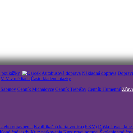
é poukážky
Autobusová doprava
Nákladná doprava
Doprav
VaV v médiách
Často kladené otázky
 Sabinov
Cenník Michalovce
Cenník Trebišov
Cenník Humenné
Zľavy
čského oprávnenia
Kvalifikačná karta vodiča (KKV)
Doškoľovací kurz 
Kondičné jazdy
Kurz parkovania
Kurz prvej pomoci
Školenie vodičov