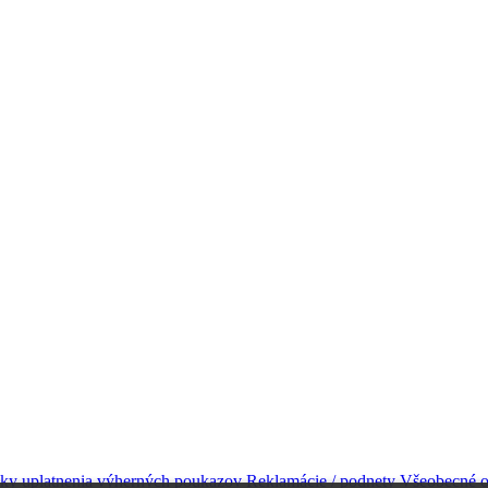
ky uplatnenia výherných poukazov
Reklamácie / podnety
Všeobecné 