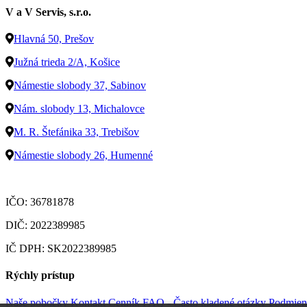
V a V Servis, s.r.o.
Hlavná 50, Prešov
Južná trieda 2/A, Košice
Námestie slobody 37, Sabinov
Nám. slobody 13, Michalovce
M. R. Štefánika 33, Trebišov
Námestie slobody 26, Humenné
IČO: 36781878
DIČ: 2022389985
IČ DPH: SK2022389985
Rýchly prístup
Naše pobočky
Kontakt
Cenník
FAQ - Často kladené otázky
Podmien