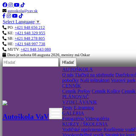
autoskola@vav.sk
Select Language
▼
PO:
+421 948 656 212
KE:
+421 948 329 955
SB:
+421 948 278 805
HE:
+421 948 997 738
MI/TV:
+421 948 343 080
Dnes je
sobota 08.augusta 2026
, meniny má
Oskar
Hľadať
AUTOŠKOLA
O nás
Tlačivá na stiahnutie
Darčekov
pobočky
Naši inštruktori
Vozový park
CENNÍK
Cenník Prešov
Cenník Košice
Cenník
PLÁNOVAČ
VZDELÁVANIE
Testy
E-learning
GALÉRIA
Autoškola VaV
Fotogaléria
Videogaléria
KURZY / ŠKOLENIA
Vodičské oprávnenie
Rozšírenie vodi
Vysokozdvižný vozík
Strojnícky kurz